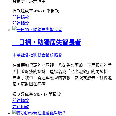
勢孩子，提升課業...
捐款達成率 4%
•
8 筆捐款
前往捐款
前往捐款
一日捐，助獨居失智長者
中華社會福利聯合勸募協會
在荒蕪如鼠窩的老屋裡，八旬失智阿嬤，正用顫抖的手
照料著癱瘓的妹妹。這場名為「老老照顧」的馬拉松，
充滿了跌倒、昏迷與無聲的求救。當親友散去、社會遺
忘，這對困在病痛...
捐款達成率 5%
•
18 筆捐款
前往捐款
前往捐款