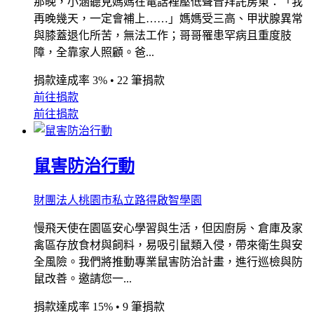
那晚，小涵聽見媽媽在電話裡壓低聲音拜託房東：「我
再晚幾天，一定會補上……」媽媽受三高、甲狀腺異常
與膝蓋退化所苦，無法工作；哥哥罹患罕病且重度肢
障，全靠家人照顧。爸...
捐款達成率 3%
•
22 筆捐款
前往捐款
前往捐款
鼠害防治行動
財團法人桃園市私立路得啟智學園
慢飛天使在園區安心學習與生活，但因廚房、倉庫及家
禽區存放食材與飼料，易吸引鼠類入侵，帶來衛生與安
全風險。我們將推動專業鼠害防治計畫，進行巡檢與防
鼠改善。邀請您一...
捐款達成率 15%
•
9 筆捐款