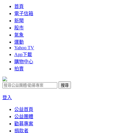
首頁
電子信箱
新聞
股市
氣象
運動
Yahoo TV
App下載
購物中心
拍賣
登入
公益首頁
公益團體
勸募專案
捐款者