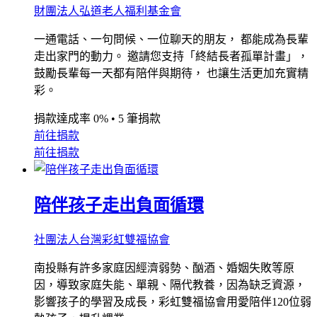
財團法人弘道老人福利基金會
一通電話、一句問候、一位聊天的朋友， 都能成為長輩
走出家門的動力。 邀請您支持「終結長者孤單計畫」，
鼓勵長輩每一天都有陪伴與期待， 也讓生活更加充實精
彩。
捐款達成率 0%
•
5 筆捐款
前往捐款
前往捐款
陪伴孩子走出負面循環
社團法人台灣彩虹雙福協會
南投縣有許多家庭因經濟弱勢、酗酒、婚姻失敗等原
因，導致家庭失能、單親、隔代教養，因為缺乏資源，
影響孩子的學習及成長，彩虹雙福協會用愛陪伴120位弱